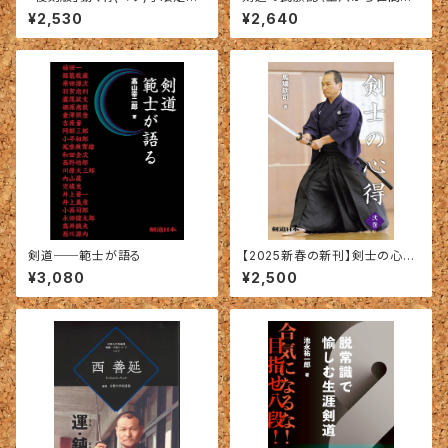
―重力と調和した動きを究める
見れば〉
¥2,530
¥2,640
（栢野忠夫＝著）
剣道──範士が語る
【2025新春の新刊】剣士の心得
〈弐巻〉馬場欽司＝著
¥3,080
¥2,500