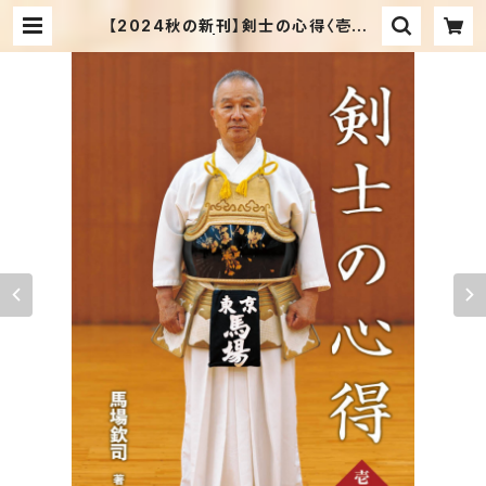
【2024秋の新刊】剣士の心得〈壱巻〉
馬場欽司＝著 | 剣道日本オフィシャル
通販サイト