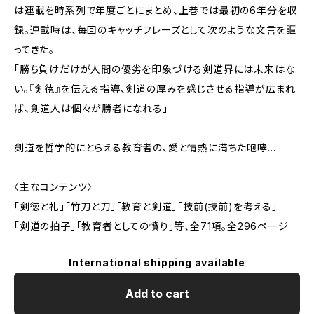
は連載を時系列で年度ごとにまとめ、上巻では最初の6年分を収
録。連載時は、毎回のキャッチフレーズとして次のような文言を謳
ってきた。
「勝ち負けだけが人間の優劣を印象づける剣道界には未来はな
い。『剣徳』を伝える指導、剣道の厚みを感じさせる指導が広まれ
ば、剣道人は個々が勝者になれる」
剣道を哲学的にとらえる教育者の、愛と情熱に満ちた咆哮…
〈主なコンテンツ〉
「剣徳と礼」「竹刀と刀」「教育と剣道」「技前(技前)を考える」
「剣道の拍子」「教育者としての憤り」等、全71項。全296ページ
International shipping available
Add to cart