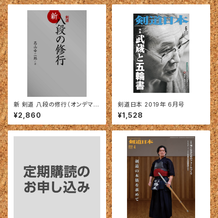
新 剣道 八段の修行（オンデマン
剣道日本 2019年 6月号
ド版）
¥2,860
¥1,528