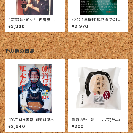
【完売】運・鈍・根 西善延 〜
〈2024年新刊〉脱常識で愉しむ
京都大学剣道部師範一代記シリ
生涯剣道
¥3,300
¥2,970
ーズvol.2〜
その他の商品
【DVD付き書籍】剣道は基本だ！
剣道の街 最中 小豆(単品)
－つねに見直すべき鉄則10項目
¥2,640
¥200
－