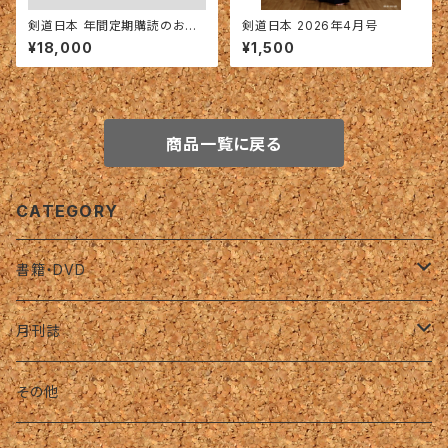
剣道日本 年間定期購読のお申
剣道日本 2026年4月号
し込み
¥18,000
¥1,500
商品一覧に戻る
CATEGORY
書籍・DVD
名著復刻版（オンデマンド）
月刊誌
バックナンバー（復刊前）
その他