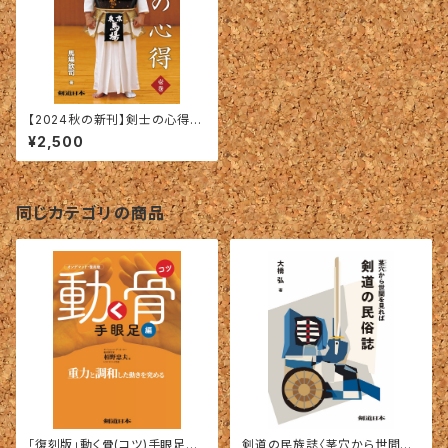
【2024秋の新刊】剣士の心得
〈壱巻〉馬場欽司＝著
¥2,500
同じカテゴリの商品
「復刻版」動く骨(コツ)手眼足編
剣道の民族誌〈茎穴から世間を