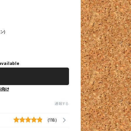
ン)
available
方向け
通報する
(118)