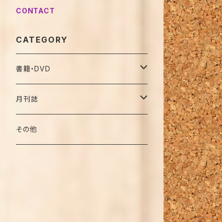
CONTACT
CATEGORY
書籍・DVD
名著復刻版（オンデマンド）
月刊誌
バックナンバー（復刊前）
その他
2019年
2020年
特別号