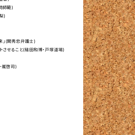
問師範)
梨)
」(関秀忠弁護士)
トさせること(槌田和博・戸塚道場)
十嵐啓司)