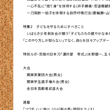
一心不乱に“捨て身”を体得する(井手勝美・宏道館顧
一刀両断一拍子を体現する自然呼吸打法(蓑輪勝・山
特集2 子どもを守るためにすべきこと
いばらき少年剣友会が願う「子どもたちの健やかな未来
「このやり方しか知らない」でなく、自らを日々アップデー
特別ルポ・究極の日本刀「濃州堂 零式」(水野健一、五
大会
関東実業団大会(男女)
関東学生選手権大会(男女)
全日本高齢者武道大会
連載
「ツワモノ」に学べ (小川梨々香・伊田テクノス)