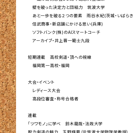
壁を破った決定力と団結力 筑波大学
あと一歩を破る２つの要素 雨谷水紀(茨城・いばらき
信武商事・新店舗にかける思い(兵庫)
ソフトバンク(株)のAIスマートコーチ
アーカイブ・井上晋一範士九段
短期連載 高校剣道・頂への視線
福岡第一高校・福岡
大会・イベント
レディース大会
高段位審査・称号合格者
連載
「ツワモノ」に学べ 鈴木龍哉・法政大学
脱力剣道の魅力 玉野輝男（元筑波大学物理学教授）