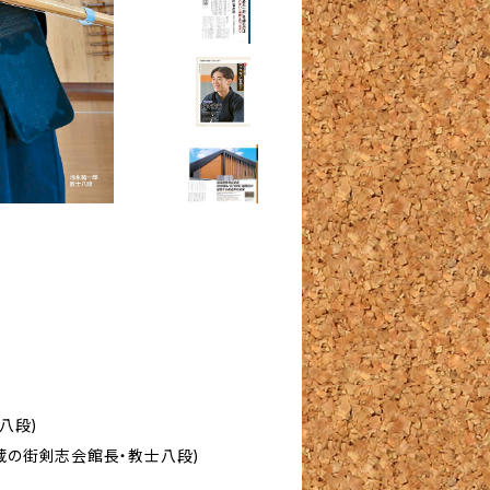
八段)
の街剣志会館長・教士八段)