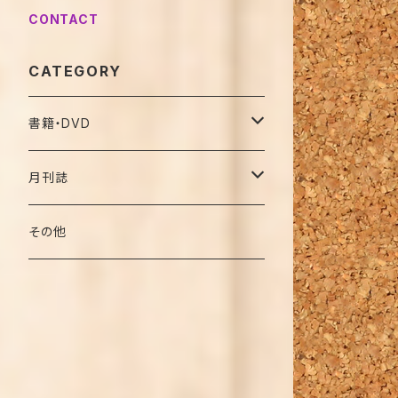
CONTACT
CATEGORY
書籍・DVD
名著復刻版（オンデマンド）
月刊誌
バックナンバー（復刊前）
その他
2019年
2020年
特別号