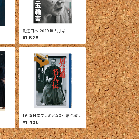
剣道日本 2019年 6月号
¥1,528
【剣道日本プレミアム07】居合道
名人伝－下巻－
¥1,430