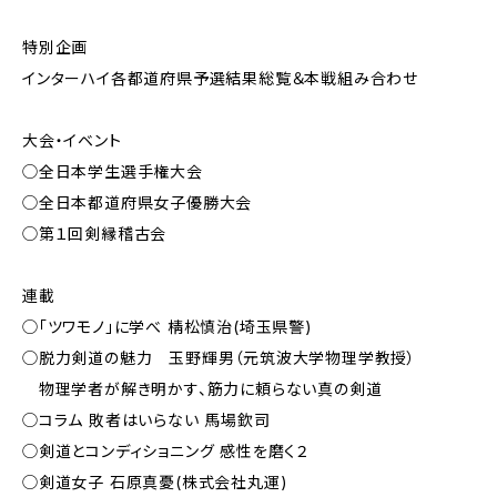
特別企画
インターハイ各都道府県予選結果総覧＆本戦組み合わせ
大会・イベント
◯全日本学生選手権大会
◯全日本都道府県女子優勝大会
◯第１回剣縁稽古会
連載
◯「ツワモノ」に学べ 棈松慎治(埼玉県警)
◯脱力剣道の魅力 玉野輝男（元筑波大学物理学教授）
物理学者が解き明かす、筋力に頼らない真の剣道
◯コラム 敗者はいらない 馬場欽司
◯剣道とコンディショニング 感性を磨く２
◯剣道女子 石原真憂(株式会社丸運)