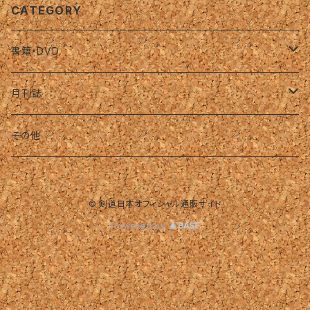
CATEGORY
書籍・DVD
名著復刻版（オンデマンド）
月刊誌
バックナンバー（復刊前）
その他
2019年
© 剣道日本オフィシャル通販サイト
2020年
Powered by
特別号
2021年