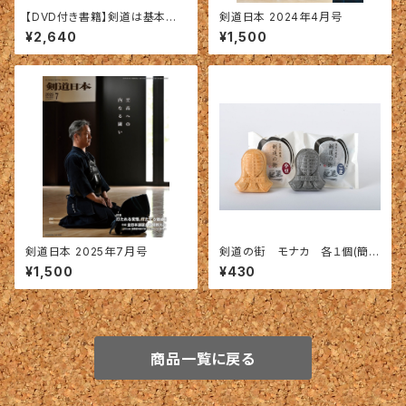
【DVD付き書籍】剣道は基本だ！
剣道日本 2024年4月号
－つねに見直すべき鉄則10項目
¥2,640
¥1,500
－
剣道日本 2025年7月号
剣道の街 モナカ 各１個(簡易
箱入り)
¥1,500
¥430
商品一覧に戻る