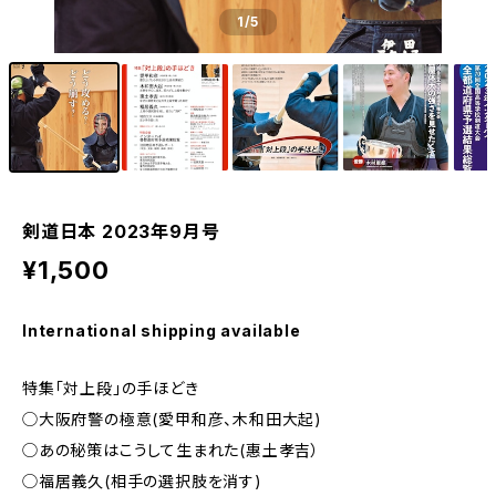
1
/5
剣道日本 2023年9月号
¥1,500
International shipping available
特集「対上段」の手ほどき
◯大阪府警の極意(愛甲和彦、木和田大起)
◯あの秘策はこうして生まれた(惠土孝吉）
◯福居義久(相手の選択肢を消す)