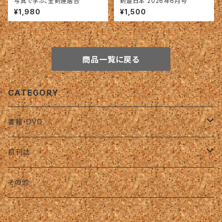
写真で学ぶ、全剣連居合
剣道日本 2026年6月号
¥1,980
¥1,500
商品一覧に戻る
CATEGORY
書籍・DVD
名著復刻版（オンデマンド）
月刊誌
バックナンバー（復刊前）
その他
2019年