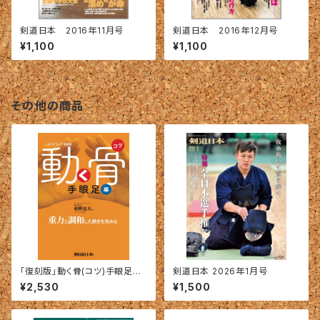
剣道日本 2016年11月号
剣道日本 2016年12月号
¥1,100
¥1,100
その他の商品
「復刻版」動く骨(コツ)手眼足編
剣道日本 2026年1月号
―重力と調和した動きを究める
¥2,530
¥1,500
（栢野忠夫＝著）