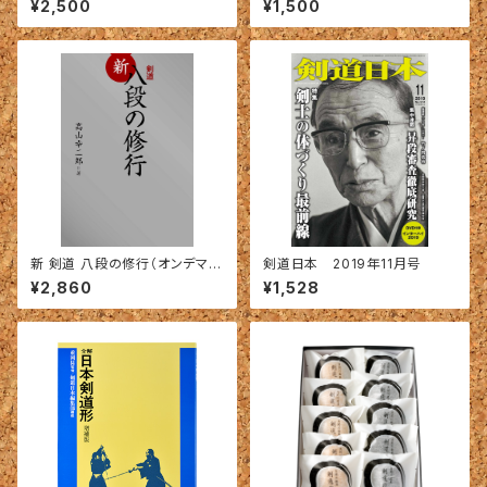
¥2,500
¥1,500
新 剣道 八段の修行（オンデマン
剣道日本 2019年11月号
ド版）
¥2,860
¥1,528