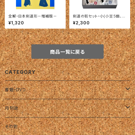
全解・日本剣道形－増補版－
剣道の街セット・小(小豆５個、ご
ま５個)
¥1,320
¥2,300
商品一覧に戻る
CATEGORY
書籍・DVD
名著復刻版（オンデマンド）
月刊誌
バックナンバー（復刊前）
その他