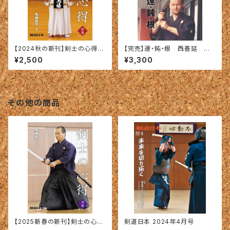
【2024秋の新刊】剣士の心得
【完売】運・鈍・根 西善延 〜
〈壱巻〉馬場欽司＝著
京都大学剣道部師範一代記シリ
¥2,500
¥3,300
ーズvol.2〜
その他の商品
【2025新春の新刊】剣士の心得
剣道日本 2024年4月号
〈弐巻〉馬場欽司＝著