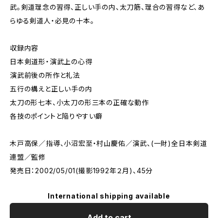
武。剣道理念の習得、正しい手の内、太刀筋、理合の習得など、あ
らゆる剣道人・必見の十本。
収録内容
日本剣道形・演武上の心得
演武前後の所作と礼法
五行の構えと正しい手の内
太刀の形七本、小太刀の形三本の正確な動作
各技のポイントと陥りやすい癖
木戸高保／指導、小沼宏至・村山慶佑／演武、(一財)全日本剣道
連盟／監修
発売日：2002/05/01(撮影1992年２月)、45分
International shipping available
Add to cart