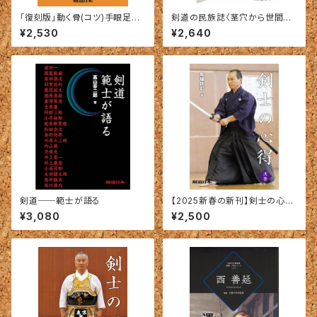
「復刻版」動く骨(コツ)手眼足編
剣道の民族誌〈茎穴から世間を
―重力と調和した動きを究める
見れば〉
¥2,530
¥2,640
（栢野忠夫＝著）
剣道──範士が語る
【2025新春の新刊】剣士の心得
〈弐巻〉馬場欽司＝著
¥3,080
¥2,500