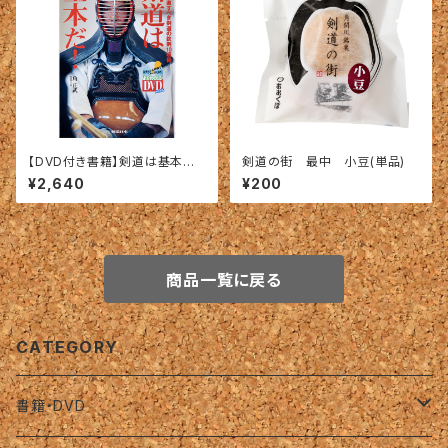
【DVD付き書籍】剣道は基本だ！
剣道の街 最中 小豆(単品)
－つねに見直すべき鉄則10項目
¥2,640
¥200
－
商品一覧に戻る
CATEGORY
書籍・DVD