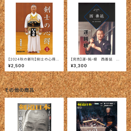
【2024秋の新刊】剣士の心得
【完売】運・鈍・根 西善延 〜
〈壱巻〉馬場欽司＝著
京都大学剣道部師範一代記シリ
¥2,500
¥3,300
ーズvol.2〜
その他の商品