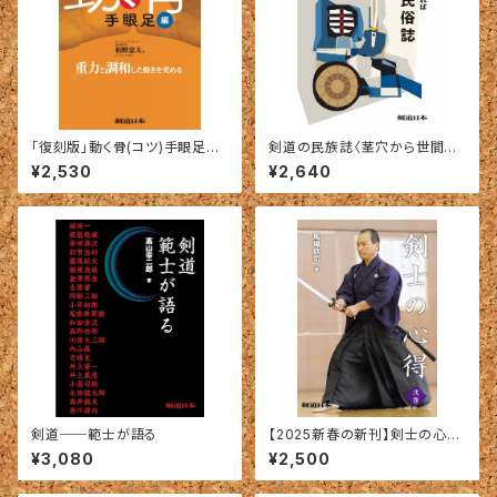
「復刻版」動く骨(コツ)手眼足編
剣道の民族誌〈茎穴から世間を
―重力と調和した動きを究める
見れば〉
¥2,530
¥2,640
（栢野忠夫＝著）
剣道──範士が語る
【2025新春の新刊】剣士の心得
〈弐巻〉馬場欽司＝著
¥3,080
¥2,500