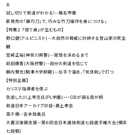
る
試し切りで剣道がわかる!--椎名市衛
新発売の「錬巧刀」で、巧みな竹刀操作を身につける」
【特集２ 『捨て身』が生むもの】
野口健(アルピニスト)--大自然の脅威に対峙する登山家の死生
観
宮崎正裕(神奈川県警)--覚悟を決めるまで
前田康喜(大阪府警)--自分の剣道を信じて
朝内賢光(駒澤大学師範)--左手で溜め、『気体剣』で打つ
【特別企画】
カリスマ指導者を偲ぶ
急逝した川上岑志氏(PL学園)・・・OBが語る我が師
剣道日本アーカイブ対談・惠土孝吉
高千穂--吉本政美氏
大震災復興支援--第６回全日本選抜剣道七段選手権大会(横浜
七段戦)