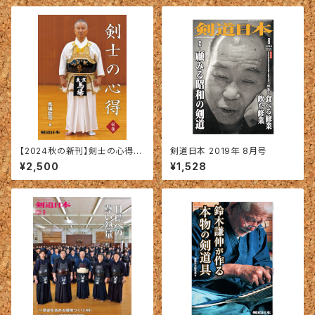
【2024秋の新刊】剣士の心得
剣道日本 2019年 8月号
〈壱巻〉馬場欽司＝著
¥2,500
¥1,528