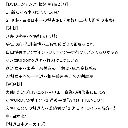
【DVDコンテンツ(収録時間92分)】
１：新たなる木刀づくりに挑む
２：再録・高校日本一の稽古(PL学園故川上岑志監督の指導)
【連載】
八段の矜持・本名和彦(茨城)
秘伝の旅・乳井義博--上段の位どりで正眼をとれ
山田博徳のワンポイントクリニック--歩行のリズムで振りかぶる
マンガKodomo道場--竹刀はこうにぎる
剣道女子--染谷千奈美さん(千葉県・成東高校教員)
刀剣女子への一本道--銀座蔦屋書店の刀剣展示
【新連載】
実践! 剣道プロジェクト--中国IT企業の研修生に伝える
K WORDワンポイント剣道英会話「What is KENDO?」
突撃! となりの剣道人--愛読者の「剣道日本」ライフを紹介(岐
阜・白木滋里)
【剣道日本アーカイブ】