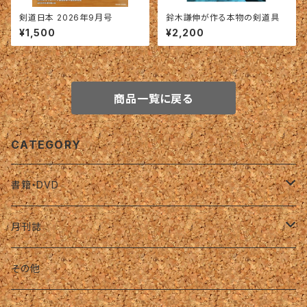
剣道日本 2026年9月号
鈴木謙伸が作る本物の剣道具
¥1,500
¥2,200
商品一覧に戻る
CATEGORY
書籍・DVD
名著復刻版（オンデマンド）
月刊誌
バックナンバー（復刊前）
その他