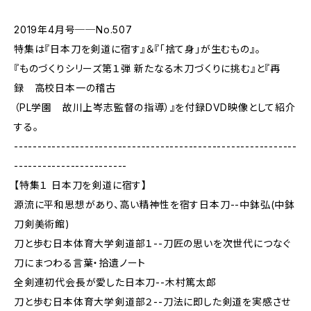
2019年4月号──No.507
特集は『日本刀を剣道に宿す』＆『「捨て身」が生むもの』。
『ものづくりシリーズ第１弾 新たなる木刀づくりに挑む』と『再
録 高校日本一の稽古
（PL学園 故川上岑志監督の指導）』を付録DVD映像として紹介
する。
------------------------------------------------------------
------------------------
【特集１ 日本刀を剣道に宿す】
源流に平和思想があり、高い精神性を宿す日本刀--中鉢弘(中鉢
刀剣美術館)
刀と歩む日本体育大学剣道部１--刀匠の思いを次世代につなぐ
刀にまつわる言葉・拾遺ノート
全剣連初代会長が愛した日本刀--木村篤太郎
刀と歩む日本体育大学剣道部２--刀法に即した剣道を実感させ