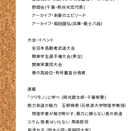
野間会(千葉・熊谷光宏代表)
アーカイブ・剣豪のエピソード
アーカイブ・堀田國弘(兵庫・範士八段)
大会・イベント
全日本高齢者武道大会
関東学生選手権大会(男女)
関東実業団大会
春の高段位・称号審査合格者
連載
「ツワモノ」に学べ (岡光健太郎・千葉県警)
脱力剣道の魅力 玉野輝男（元筑波大学物理学教授）
物理学者が解き明かす、筋力に頼らない真の剣道
コラム 敗者はいらない 馬場欽司
剣道女子 (鈴木小萩・早稲田大学)