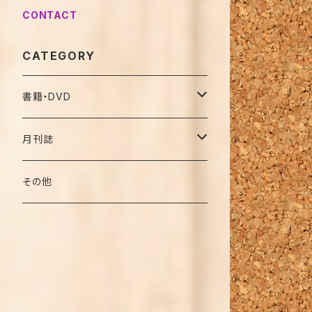
CONTACT
CATEGORY
書籍・DVD
名著復刻版（オンデマンド）
月刊誌
バックナンバー（復刊前）
その他
2019年
2020年
特別号