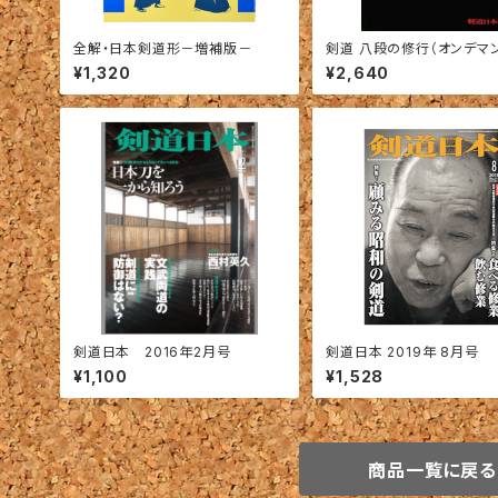
全解・日本剣道形－増補版－
剣道 八段の修行（オンデマ
¥1,320
¥2,640
剣道日本 2016年2月号
剣道日本 2019年 8月号
¥1,100
¥1,528
商品一覧に戻る