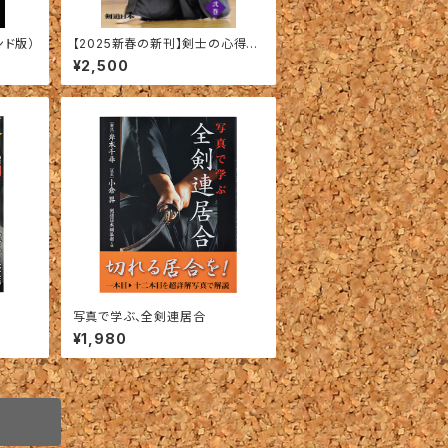
ンド版）
【2025新春の新刊】剣士の心得
〈弐巻〉馬場欽司＝著
¥2,500
写真で学ぶ、全剣連居合
¥1,980